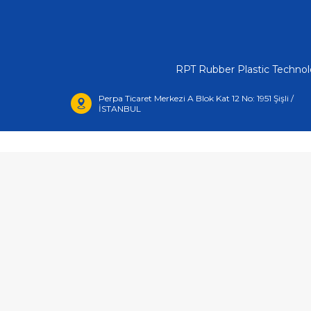
RPT Rubber Plastic Technolo
Perpa Ticaret Merkezi A Blok Kat 12 No: 1951 Şişli /
İSTANBUL