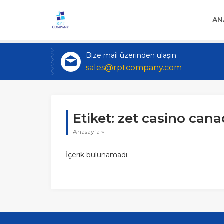
AN
Bize mail üzerinden ulaşın
sales@rptcompany.com
Etiket:
zet casino can
Anasayfa
»
İçerik bulunamadı.