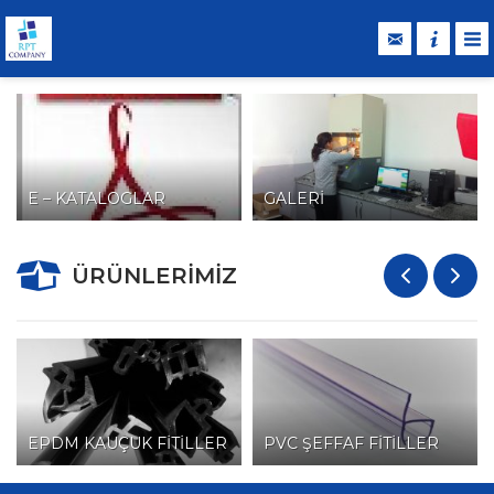
E – KATALOGLAR
GALERİ
ÜRÜNLERİMİZ
EPDM KAUÇUK FİTİLLER
PVC ŞEFFAF FİTİLLER